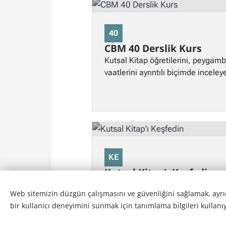
40
CBM 40 Derslik Kurs
Kutsal Kitap öğretilerini, peygambe
vaatlerini ayrıntılı biçimde incele
KE
Kutsal Kitap'ı Keşfedin
Kutsal Yazıların derinliklerini ve 
Web sitemizin düzgün çalışmasını ve güvenliğini sağlamak, ayrıca
için hazırlanmış temel seviye kurs
bir kullanıcı deneyimini sunmak için tanımlama bilgileri kullanı