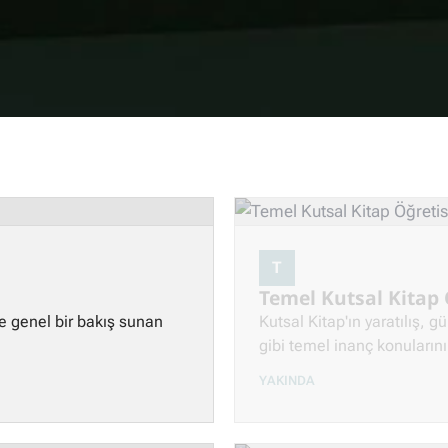
T
Temel Kutsal Kitap 
e genel bir bakış sunan
Kutsal Kitap'ın yaratılış, gü
gibi temel inanç konularını 
YAKINDA