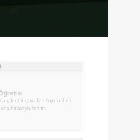
Öğretisi
nah, kurtuluş ve Tanrı'nın krallığı
ana hatlarıyla tanıtır.