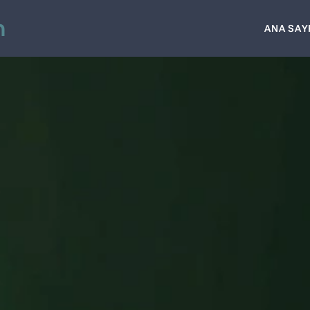
n
ANA SAY