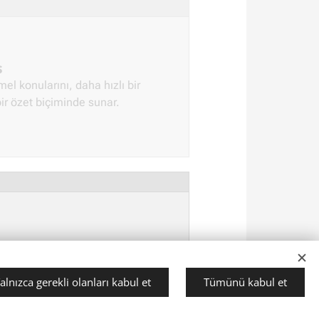
s
el konularını, daha hızlı bir
bir özet biçiminde sunar.
nıyın
rihsel arka planını ve bölümlerini
 kurs.
alnızca gerekli olanları kabul et
Tümünü kabul et