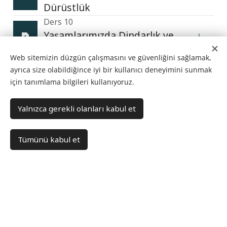
Dürüstlük
Ders 10
Yaşamlarımızda Dindarlık ve
Özdenetim
Web sitemizin düzgün çalışmasını ve güvenliğini sağlamak,
Ders 11
ayrıca size olabildiğince iyi bir kullanıcı deneyimini sunmak
Evlilik ve Aile
için tanımlama bilgileri kullanıyoruz.
Ders 12
Yalnızca gerekli olanları kabul et
Müritlik ve Devlete Karşı
Tutum
Tümünü kabul et
Ders 13
Acı ve Yoksulluk Sorunu
Ders 14
Tanrı'nın Lütfu