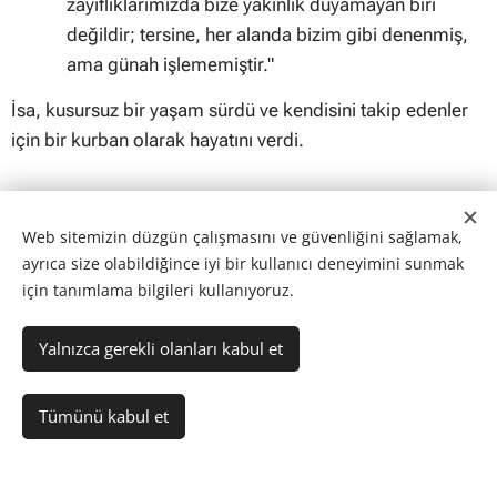
zayıflıklarımızda bize yakınlık duyamayan biri
değildir; tersine, her alanda bizim gibi denenmiş,
ama günah işlememiştir."
İsa, kusursuz bir yaşam sürdü ve kendisini takip edenler
için bir kurban olarak hayatını verdi.
İsa Mesih'in Kurbanı Bize Nasıl Yardımcı
Web sitemizin düzgün çalışmasını ve güvenliğini sağlamak,
Olur?
ayrıca size olabildiğince iyi bir kullanıcı deneyimini sunmak
Tanrı, İsa Mesih'in dönüşünde bizlere günahlarımızın
için tanımlama bilgileri kullanıyoruz.
bağışlanmasını ve sonsuz yaşamı vaat ediyor.
Yalnızca gerekli olanları kabul et
Bu armağanı kabul etmek için, İsa Mesih'e iman etmeli,
vaftiz olmalı ve O'nun öğretilerine göre yaşamalıyız.
Tümünü kabul et
Romalılar 6:3-5
–
"Mesih İsa'ya vaftiz
edildiğimizde, hepimizin O'nun ölümüne vaftiz