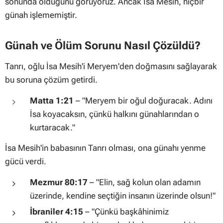
sonunda öldüğünü görüyoruz. Ancak İsa Mesih, hiçbir
günah işlememiştir.
Günah ve Ölüm Sorunu Nasıl Çözüldü?
Tanrı, oğlu İsa Mesih'i Meryem'den doğmasını sağlayarak
bu soruna çözüm getirdi.
Matta 1:21
–
"Meryem bir oğul doğuracak. Adını
İsa koyacaksın, çünkü halkını günahlarından o
kurtaracak."
İsa Mesih'in babasının Tanrı olması, ona günahı yenme
gücü verdi.
Mezmur 80:17
–
"Elin, sağ kolun olan adamın
üzerinde, kendine seçtiğin insanın üzerinde olsun!"
İbraniler 4:15
–
"Çünkü başkâhinimiz