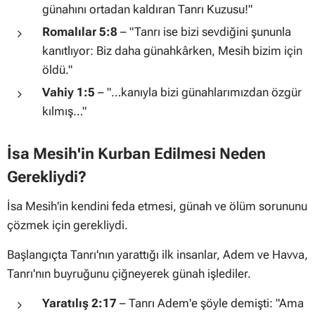
günahını ortadan kaldıran Tanrı Kuzusu!"
Romalılar 5:8
–
"Tanrı ise bizi sevdiğini şununla
kanıtlıyor: Biz daha günahkârken, Mesih bizim için
öldü."
Vahiy 1:5
–
"…kanıyla bizi günahlarımızdan özgür
kılmış…"
İsa Mesih'in Kurban Edilmesi Neden
Gerekliydi?
İsa Mesih'in kendini feda etmesi, günah ve ölüm sorununu
çözmek için gerekliydi.
Başlangıçta Tanrı'nın yarattığı ilk insanlar, Adem ve Havva,
Tanrı'nın buyruğunu çiğneyerek günah işlediler.
Yaratılış 2:17
– Tanrı Adem'e şöyle demişti:
"Ama